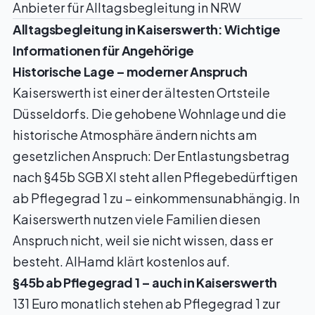
Anbieter für Alltagsbegleitung in NRW
Alltagsbegleitung in Kaiserswerth: Wichtige
Informationen für Angehörige
Historische Lage – moderner Anspruch
Kaiserswerth ist einer der ältesten Ortsteile
Düsseldorfs. Die gehobene Wohnlage und die
historische Atmosphäre ändern nichts am
gesetzlichen Anspruch: Der Entlastungsbetrag
nach §45b SGB XI steht allen Pflegebedürftigen
ab Pflegegrad 1 zu – einkommensunabhängig. In
Kaiserswerth nutzen viele Familien diesen
Anspruch nicht, weil sie nicht wissen, dass er
besteht. AlHamd klärt kostenlos auf.
§45b ab Pflegegrad 1 – auch in Kaiserswerth
131 Euro monatlich stehen ab Pflegegrad 1 zur