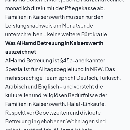
monatlich direkt mit der Pflegekasse ab.
Familien in Kaiserswerth müssen nur den
Leistungsnachweis am Monatsende
unterschreiben – keine weitere Bürokratie.
Was AlHamd Betreuung in Kaiserswerth
auszeichnet
AlHamd Betreuung ist §45a-anerkannter
Spezialist für Alltagsbegleitung in NRW. Das
mehrsprachige Team spricht Deutsch, Türkisch,
Arabisch und Englisch – und versteht die
kulturellen und religiösen Bedürfnisse der
Familien in Kaiserswerth. Halal-Einkäufe,
Respekt vor Gebetszeiten und diskrete
Betreuung in gehobenen Wohnlagen sind
selbstverständlich. AlHamd ist kein