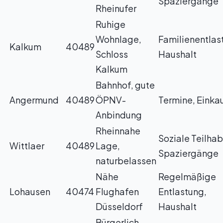
Spaziergänge
Rheinufer
Ruhige
Wohnlage,
Familienentlas
Kalkum
40489
Schloss
Haushalt
Kalkum
Bahnhof, gute
Angermund
40489
ÖPNV-
Termine, Einka
Anbindung
Rheinnahe
Soziale Teilhab
Wittlaer
40489
Lage,
Spaziergänge
naturbelassen
Nähe
Regelmäßige
Lohausen
40474
Flughafen
Entlastung,
Düsseldorf
Haushalt
Bürgerlich,