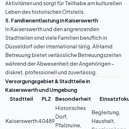
Aktivitäten und sorgt für Teilhabe am kulturellen
Leben des historischen Ortsteils.
5. Familienentlastung in Kaiserswerth
In Kaiserswerth und den angrenzenden
Stadtteilen sind viele Familien beruflich in
Düsseldorf oder international tätig. AlHamd
Betreuung bietet verlässliche Betreuungszeiten
während der Abwesenheit der Angehörigen –
diskret, professionell und zuverlässig.
Versorgungsgebiet & Stadtteile in
Kaiserswerth und Umgebung
Stadtteil
PLZ
Besonderheit
Einsatzfok
Historisches
Begleitung,
Dorf,
Kaiserswerth
40489
Haushalt,
Pfalzruine,