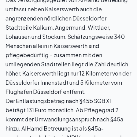
umfasst neben Kaiserswerth auch die
angrenzenden nördlichen Düsseldorfer
Stadtteile Kalkum, Angermund, Wittlaer,
Lohausen und Stockum. Schätzungsweise 340
Menschen allein in Kaiserswerth sind
pflegebedürftig – zusammen mit den
umliegenden Stadtteilen liegt die Zahl deutlich
höher. Kaiserswerth liegt nur 12 Kilometer von der
Düsseldorfer Innenstadt und 5 Kilometer vom
Flughafen Düsseldorf entfernt.
Der Entlastungsbetrag nach §45b SGB XI
beträgt 131 Euro monatlich. Ab Pflegegrad 2
kommt der Umwandlungsanspruch nach §45a
hinzu. AlHamd Betreuung ist als §45a-