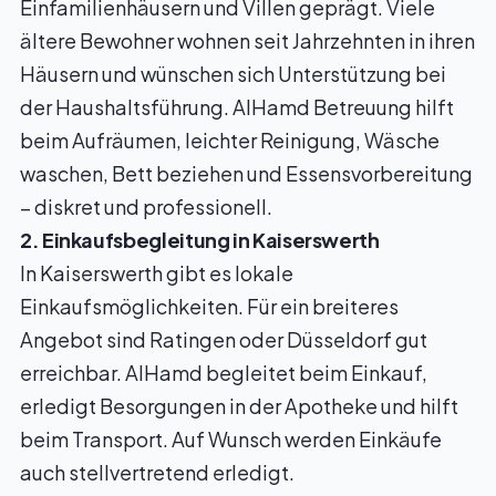
Einfamilienhäusern und Villen geprägt. Viele
ältere Bewohner wohnen seit Jahrzehnten in ihren
Häusern und wünschen sich Unterstützung bei
der Haushaltsführung. AlHamd Betreuung hilft
beim Aufräumen, leichter Reinigung, Wäsche
waschen, Bett beziehen und Essensvorbereitung
– diskret und professionell.
2. Einkaufsbegleitung in Kaiserswerth
In Kaiserswerth gibt es lokale
Einkaufsmöglichkeiten. Für ein breiteres
Angebot sind Ratingen oder Düsseldorf gut
erreichbar. AlHamd begleitet beim Einkauf,
erledigt Besorgungen in der Apotheke und hilft
beim Transport. Auf Wunsch werden Einkäufe
auch stellvertretend erledigt.