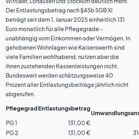
Wittlaer, Lohausen und Stockum deutlich mehr.
Der Entlastungsbetrag nach §45b SGB XI
beträgt seit dem 1. Januar 2025 einheitlich 131
Euro monatlich für alle Pflegegrade –
unabhängig vom Einkommen oder Vermögen. In
gehobenen Wohnlagen wie Kaiserswerth sind
viele Familien wohlhabend, nutzen aber die
ihnen zustehenden Kassenleistungen nicht.
Bundesweit werden schätzungsweise 40
Prozent aller Entlastungsbeiträge jährlich nicht
abgerufen.
Pflegegrad
Entlastungsbetrag
Umwandlungsan
PG 1
131,00 €
PG 2
131,00 €
31