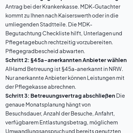
Antrag bei der Krankenkasse. MDK-Gutachter
kommt zu Ihnen nach Kaiserswerth oder in die
umliegenden Stadtteile. Die
MDK-
Begutachtung Checkliste
hilft, Unterlagen und
Pflegetagebuch rechtzeitig vorzubereiten.
Pflegegradbescheid abwarten.
Schritt 2: §45a-anerkannten Anbieter wählen
AlHamd Betreuung ist §45a-anerkannt in NRW.
Nur anerkannte Anbieter können Leistungen mit
der Pflegekasse abrechnen.
Schritt 3: Betreuungsvertrag abschließen
Die
genaue Monatsplanung hängt von
Besuchsdauer, Anzahl der Besuche, Anfahrt,
verfügbarem Entlastungsbetrag, möglichem
Umwandlungsanspruch und bereits genutzten