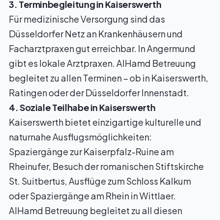
3. Terminbegleitung in Kaiserswerth
Für medizinische Versorgung sind das
Düsseldorfer Netz an Krankenhäusern und
Facharztpraxen gut erreichbar. In Angermund
gibt es lokale Arztpraxen. AlHamd Betreuung
begleitet zu allen Terminen – ob in Kaiserswerth,
Ratingen oder der Düsseldorfer Innenstadt.
4. Soziale Teilhabe in Kaiserswerth
Kaiserswerth bietet einzigartige kulturelle und
naturnahe Ausflugsmöglichkeiten:
Spaziergänge zur Kaiserpfalz-Ruine am
Rheinufer, Besuch der romanischen Stiftskirche
St. Suitbertus, Ausflüge zum Schloss Kalkum
oder Spaziergänge am Rhein in Wittlaer.
AlHamd Betreuung begleitet zu all diesen