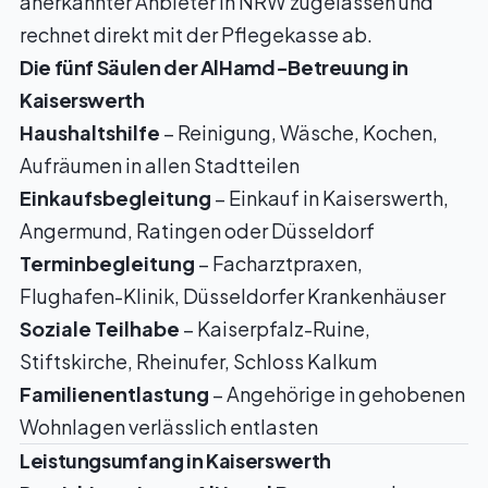
anerkannter Anbieter in NRW zugelassen und
rechnet direkt mit der Pflegekasse ab.
Die fünf Säulen der AlHamd-Betreuung in
Kaiserswerth
Haushaltshilfe
– Reinigung, Wäsche, Kochen,
Aufräumen in allen Stadtteilen
Einkaufsbegleitung
– Einkauf in Kaiserswerth,
Angermund, Ratingen oder Düsseldorf
Terminbegleitung
– Facharztpraxen,
Flughafen-Klinik, Düsseldorfer Krankenhäuser
Soziale Teilhabe
– Kaiserpfalz-Ruine,
Stiftskirche, Rheinufer, Schloss Kalkum
Familienentlastung
– Angehörige in gehobenen
Wohnlagen verlässlich entlasten
Leistungsumfang in Kaiserswerth