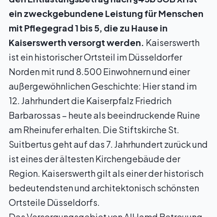
ein zweckgebundene Leistung für Menschen
mit Pflegegrad 1 bis 5, die zu Hause in
Kaiserswerth versorgt werden.
Kaiserswerth
ist ein historischer Ortsteil im Düsseldorfer
Norden mit rund 8.500 Einwohnern und einer
außergewöhnlichen Geschichte: Hier stand im
12. Jahrhundert die Kaiserpfalz Friedrich
Barbarossas – heute als beeindruckende Ruine
am Rheinufer erhalten. Die Stiftskirche St.
Suitbertus geht auf das 7. Jahrhundert zurück und
ist eines der ältesten Kirchengebäude der
Region. Kaiserswerth gilt als einer der historisch
bedeutendsten und architektonisch schönsten
Ortsteile Düsseldorfs.
Das Versorgungsgebiet von AlHamd Betreuung