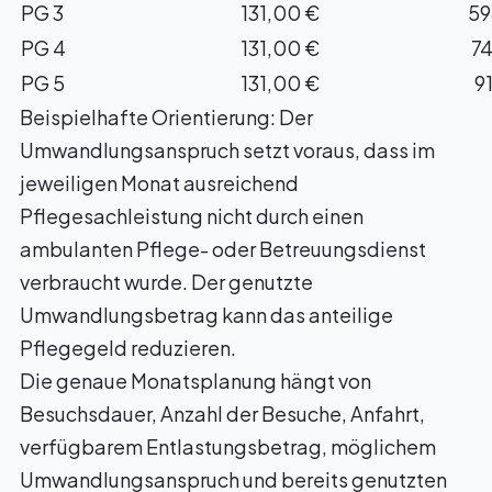
PG 3
131,00 €
59
PG 4
131,00 €
74
PG 5
131,00 €
9
Beispielhafte Orientierung: Der
Umwandlungsanspruch setzt voraus, dass im
jeweiligen Monat ausreichend
Pflegesachleistung nicht durch einen
ambulanten Pflege- oder Betreuungsdienst
verbraucht wurde. Der genutzte
Umwandlungsbetrag kann das anteilige
Pflegegeld reduzieren.
Die genaue Monatsplanung hängt von
Besuchsdauer, Anzahl der Besuche, Anfahrt,
verfügbarem Entlastungsbetrag, möglichem
Umwandlungsanspruch und bereits genutzten