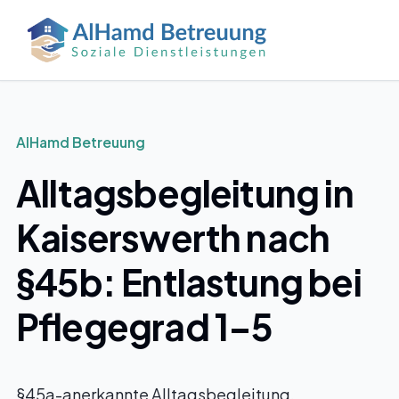
Zum Hauptinhalt springen
AlHamd Betreuung
Alltagsbegleitung in
Kaiserswerth nach
§45b: Entlastung bei
Pflegegrad 1–5
§45a-anerkannte Alltagsbegleitung,