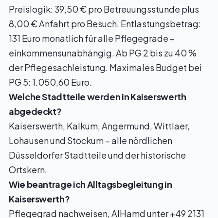
Preislogik: 39,50 € pro Betreuungsstunde plus
8,00 € Anfahrt pro Besuch. Entlastungsbetrag:
131 Euro monatlich für alle Pflegegrade –
einkommensunabhängig. Ab PG 2 bis zu 40 %
der Pflegesachleistung. Maximales Budget bei
PG 5: 1.050,60 Euro.
Welche Stadtteile werden in Kaiserswerth
abgedeckt?
Kaiserswerth, Kalkum, Angermund, Wittlaer,
Lohausen und Stockum – alle nördlichen
Düsseldorfer Stadtteile und der historische
Ortskern.
Wie beantrage ich Alltagsbegleitung in
Kaiserswerth?
Pflegegrad nachweisen, AlHamd unter +49 2131