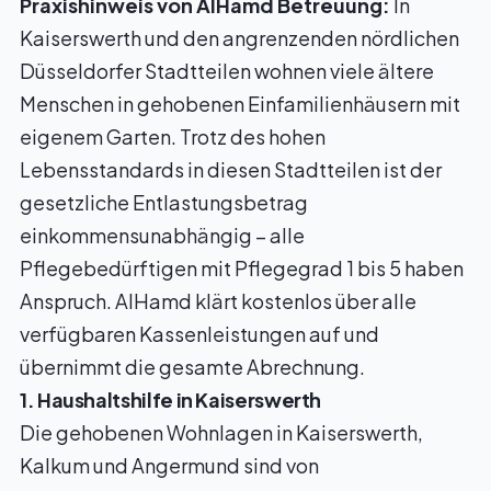
Praxishinweis von AlHamd Betreuung:
In
Kaiserswerth und den angrenzenden nördlichen
Düsseldorfer Stadtteilen wohnen viele ältere
Menschen in gehobenen Einfamilienhäusern mit
eigenem Garten. Trotz des hohen
Lebensstandards in diesen Stadtteilen ist der
gesetzliche Entlastungsbetrag
einkommensunabhängig – alle
Pflegebedürftigen mit Pflegegrad 1 bis 5 haben
Anspruch. AlHamd klärt kostenlos über alle
verfügbaren Kassenleistungen auf und
übernimmt die gesamte Abrechnung.
1. Haushaltshilfe in Kaiserswerth
Die gehobenen Wohnlagen in Kaiserswerth,
Kalkum und Angermund sind von