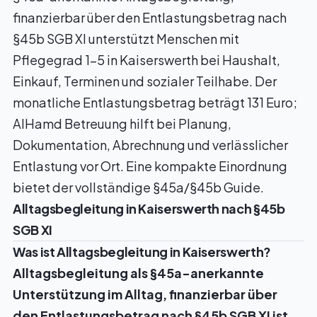
finanzierbar über den Entlastungsbetrag nach
§45b SGB XI unterstützt Menschen mit
Pflegegrad 1–5 in Kaiserswerth bei Haushalt,
Einkauf, Terminen und sozialer Teilhabe. Der
monatliche Entlastungsbetrag beträgt 131 Euro;
AlHamd Betreuung hilft bei Planung,
Dokumentation, Abrechnung und verlässlicher
Entlastung vor Ort. Eine kompakte Einordnung
bietet der
vollständige §45a/§45b Guide
.
Alltagsbegleitung in Kaiserswerth nach §45b
SGB XI
Was ist Alltagsbegleitung in Kaiserswerth?
Alltagsbegleitung als §45a-anerkannte
Unterstützung im Alltag, finanzierbar über
den Entlastungsbetrag nach §45b SGB XI ist