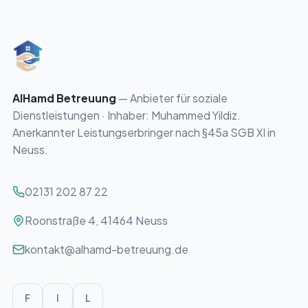
AlHamd Betreuung
— Anbieter für soziale
Dienstleistungen · Inhaber:
Muhammed Yildiz
.
Anerkannter Leistungserbringer nach §45a SGB XI in
Neuss.
02131 202 87 22
41464 Neuss
Roonstraße 4
,
41464
Neuss
kontakt@alhamd-betreuung.de
F
I
L