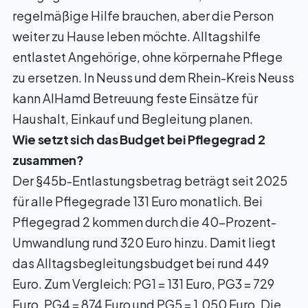
regelmäßige Hilfe brauchen, aber die Person
weiter zu Hause leben möchte. Alltagshilfe
entlastet Angehörige, ohne körpernahe Pflege
zu ersetzen. In
Neuss
und dem
Rhein-Kreis Neuss
kann AlHamd Betreuung feste Einsätze für
Haushalt, Einkauf und Begleitung planen.
Wie setzt sich das Budget bei Pflegegrad 2
zusammen?
Der §45b-Entlastungsbetrag beträgt seit 2025
für alle Pflegegrade 131 Euro monatlich. Bei
Pflegegrad 2 kommen durch die 40-Prozent-
Umwandlung rund 320 Euro hinzu. Damit liegt
das Alltagsbegleitungsbudget bei rund 449
Euro. Zum Vergleich: PG1 = 131 Euro, PG3 = 729
Euro, PG4 = 874 Euro und PG5 = 1.050 Euro. Die