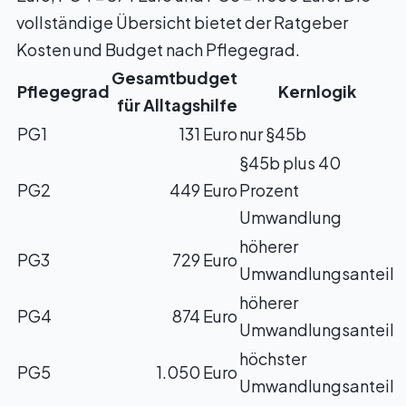
vollständige Übersicht bietet der Ratgeber
Kosten und Budget nach Pflegegrad
.
Gesamtbudget
Pflegegrad
Kernlogik
für Alltagshilfe
PG1
131 Euro
nur §45b
§45b plus 40
PG2
449 Euro
Prozent
Umwandlung
höherer
PG3
729 Euro
Umwandlungsanteil
höherer
PG4
874 Euro
Umwandlungsanteil
höchster
PG5
1.050 Euro
Umwandlungsanteil