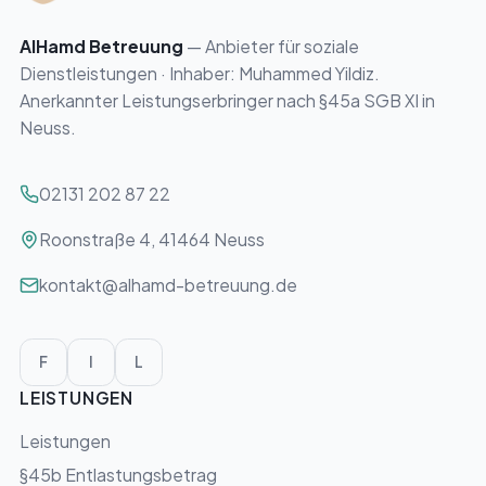
AlHamd Betreuung
— Anbieter für soziale
Dienstleistungen · Inhaber:
Muhammed Yildiz
.
Anerkannter Leistungserbringer nach §45a SGB XI in
Neuss.
02131 202 87 22
41464 Neuss
Roonstraße 4
,
41464
Neuss
kontakt@alhamd-betreuung.de
F
I
L
LEISTUNGEN
Leistungen
§45b Entlastungsbetrag